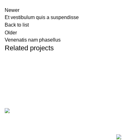
Newer
Et vestibulum quis a suspendisse
Back to list
Older
Venenatis nam phasellus
Related projects
Accessories
Potenti parturient parturie
الرياض، المملكة العربية السعودية
0592261281