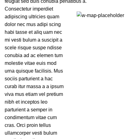
feugiat sed duis conubia penatibus a.
Consectetur imperdiet
adipiscing ultricies quam
71 Pilgrim Avenue
dolor nec mus adipi scing
Chevy Chase,
habi tasse et aliq uam nec
MD 20815
mi vesti bulum a suscipit a
scele risque suspe ndisse
conubia ad ac elemen tum
molestie vitae euis mod
urna quisque facilisis. Mus
sociis parturient a hac
curab itur massa a a ipsum
viva mus etiam vel pretium
nibh et inceptos leo
parturient a semper in
condimentum vitae cum
cras. Orci proin tellus
ullamcorper vesti bulum