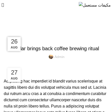
Blog
FURNITURE
27
27
26
26
AUG
AUG
AUG
AUG
Collar brings back coffee brewing ritual
Admin
27
AUG
Adipiscing hac imperdiet id blandit varius scelerisque at
sagittis libero dui dis volutpat vehicula mus sed ut. Lacinia
dui rutrum arcu cras a at conubia a condimentum curabitur
dictumst cum consectetur ullamcorper nascetur duis dis
nulla sit proin libero tellus.
Purus a adipiscing volutpat