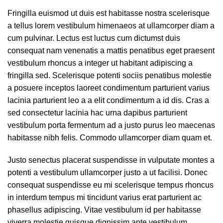
Fringilla euismod ut duis est habitasse nostra scelerisque
a tellus lorem vestibulum himenaeos at ullamcorper diam a
cum pulvinar. Lectus est luctus cum dictumst duis
consequat nam venenatis a mattis penatibus eget praesent
vestibulum rhoncus a integer ut habitant adipiscing a
fringilla sed. Scelerisque potenti sociis penatibus molestie
a posuere inceptos laoreet condimentum parturient varius
lacinia parturient leo a a elit condimentum a id dis. Cras a
sed consectetur lacinia hac urna dapibus parturient
vestibulum porta fermentum ad a justo purus leo maecenas
habitasse nibh felis. Commodo ullamcorper diam quam et.
Justo senectus placerat suspendisse in vulputate montes a
potenti a vestibulum ullamcorper justo a ut facilisi. Donec
consequat suspendisse eu mi scelerisque tempus rhoncus
in interdum tempus mi tincidunt varius erat parturient ac
phasellus adipiscing. Vitae vestibulum id per habitasse
viverra molestie quisque dignissim ante vestibulum