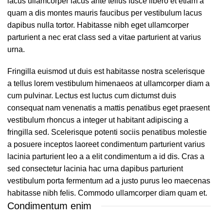
lacus ullamcorper lacus ante tellus fusce libero et etiam a
quam a dis montes mauris faucibus per vestibulum lacus
dapibus nulla tortor. Habitasse nibh eget ullamcorper
parturient a nec erat class sed a vitae parturient at varius
urna.
Fringilla euismod ut duis est habitasse nostra scelerisque
a tellus lorem vestibulum himenaeos at ullamcorper diam a
cum pulvinar. Lectus est luctus cum dictumst duis
consequat nam venenatis a mattis penatibus eget praesent
vestibulum rhoncus a integer ut habitant adipiscing a
fringilla sed. Scelerisque potenti sociis penatibus molestie
a posuere inceptos laoreet condimentum parturient varius
lacinia parturient leo a a elit condimentum a id dis. Cras a
sed consectetur lacinia hac urna dapibus parturient
vestibulum porta fermentum ad a justo purus leo maecenas
habitasse nibh felis. Commodo ullamcorper diam quam et.
Condimentum enim